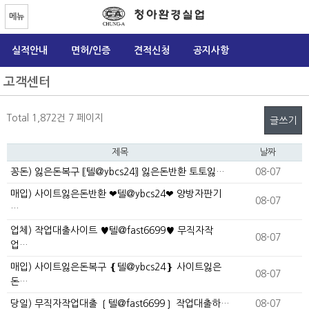
메뉴
실적안내
면허/인증
견적신청
공지사항
고객센터
Total 1,872건
7 페이지
글쓰기
제목
날짜
꽁돈) 잃은돈복구 〖텔@ybcs24〗 잃은돈반환 토토잃…
08-07
매입) 사이트잃은돈반환 ❤텔@ybcs24❤ 양방자판기
08-07
…
업체) 작업대출사이트 ♥텔@fast6699♥ 무직자작
08-07
업…
매입) 사이트잃은돈복구 ❴텔@ybcs24❵ 사이트잃은
08-07
돈…
당일) 무직자작업대출 ❲텔@fast6699❳ 작업대출하…
08-07