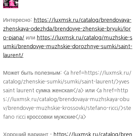
Интересно:
https://luxmsk.ru/catalog/brendovaya-
zhenskaya-odezhda/brendovye-zhenskie-bryuki/lor
o-piana/
или
https://luxmsk.ru/catalog/muzhskie-s
umki/brendovye-muzhskie-dorozhnye-sumki/saint-
laurent/
Может быть полезным: <a href=https://luxmsk.ru/
catalog/zhenskie-sumki/sumki/saint-laurent/>yves
saint laurent сумка женская</a> или <a href=http
s://luxmsk.ru/catalog/brendovaya-muzhskaya-obu
v/brendovye-muzhskie-krossovki/stefano-ricci/>ste
fano ricci кроссовки мужские</a>
Хороший вариант -
https://luxmsk.ru/catalog/bren