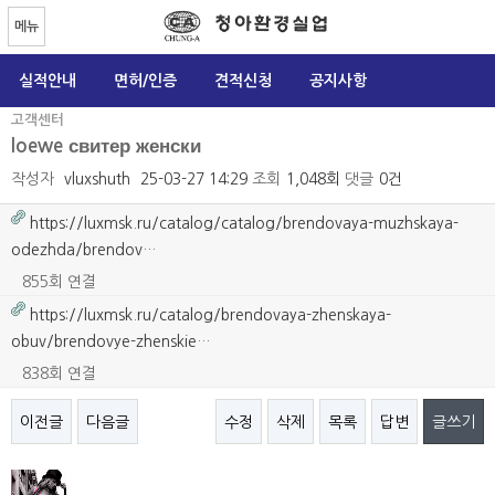
메뉴
실적안내
면허/인증
견적신청
공지사항
고객센터
loewe свитер женски
작성자
vluxshuth
25-03-27 14:29
조회
1,048회
댓글
0건
https://luxmsk.ru/catalog/catalog/brendovaya-muzhskaya-
odezhda/brendov…
855회 연결
https://luxmsk.ru/catalog/brendovaya-zhenskaya-
obuv/brendovye-zhenskie…
838회 연결
이전글
다음글
수정
삭제
목록
답변
글쓰기
본문